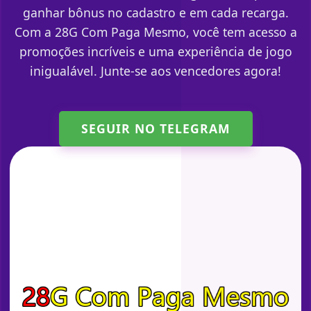
ganhar bônus no cadastro e em cada recarga.
Com a 28G Com Paga Mesmo, você tem acesso a
promoções incríveis e uma experiência de jogo
inigualável. Junte-se aos vencedores agora!
SEGUIR NO TELEGRAM