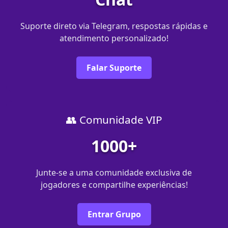
Suporte direto via Telegram, respostas rápidas e
atendimento personalizado!
Falar Suporte
👥 Comunidade VIP
1000+
Junte-se a uma comunidade exclusiva de
jogadores e compartilhe experiências!
Entrar Grupo