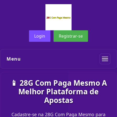
Login
Registrar-se
Menu
📱 28G Com Paga Mesmo A
Melhor Plataforma de
Apostas
Cadastre-se na 28G Com Paga Mesmo para