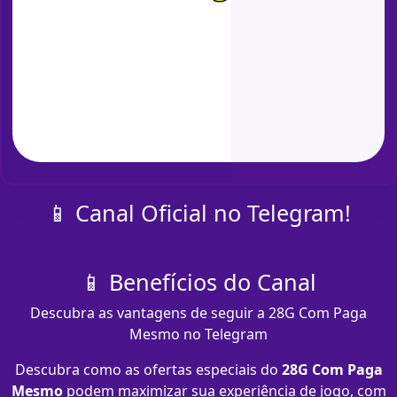
📱 Canal Oficial no Telegram!
📱 Benefícios do Canal
Descubra as vantagens de seguir a 28G Com Paga
Mesmo no Telegram
Descubra como as ofertas especiais do
28G Com Paga
Mesmo
podem maximizar sua experiência de jogo, com