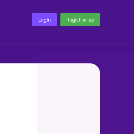
Login
Registrar-se