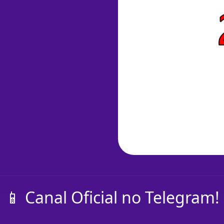
📱 Canal Oficial no Telegram!