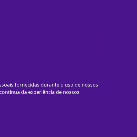
ssoais fornecidas durante o uso de nossos
 contínua da experiência de nossos