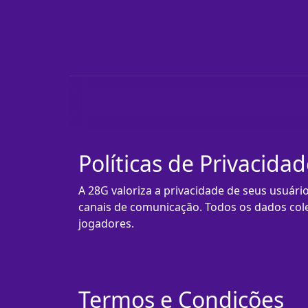
Políticas de Privacida
A 28G valoriza a privacidade de seus usuár
canais de comunicação. Todos os dados cole
jogadores.
Termos e Condições