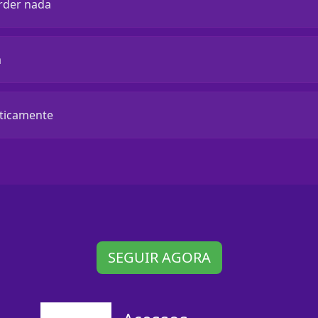
erder nada
a
aticamente
SEGUIR AGORA