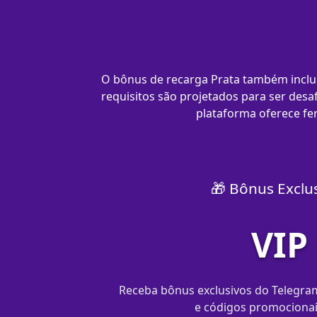
O bônus de recarga Prata também inclui 
requisitos são projetados para ser des
plataforma oferece fe
🎁 Bônus Exclu
VIP
Receba bônus exclusivos do Telegra
e códigos promocionai