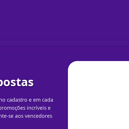
postas
no cadastro e em cada
promoções incríveis e
unte-se aos vencedores