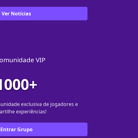
Ver Notícias
Comunidade VIP
1000+
unidade exclusiva de jogadores e
rtilhe experiências!
Entrar Grupo