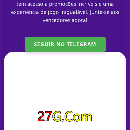
tem acesso a promoções incríveis e uma
experiência de jogo inigualável. Junte-se aos
vencedores agora!
SEGUIR NO TELEGRAM