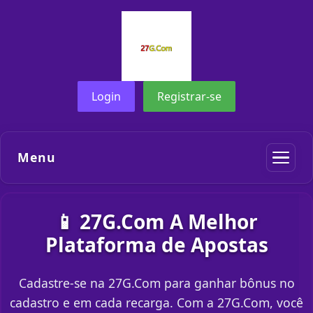
Login
Registrar-se
Menu
📱 27G.Com A Melhor
Plataforma de Apostas
Cadastre-se na 27G.Com para ganhar bônus no
cadastro e em cada recarga. Com a 27G.Com, você