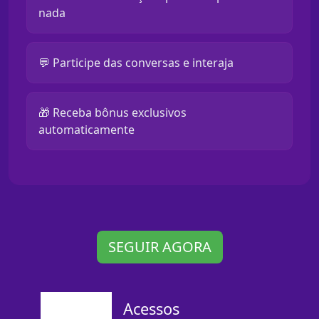
nada
💬 Participe das conversas e interaja
🎁 Receba bônus exclusivos
automaticamente
SEGUIR AGORA
Acessos