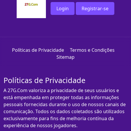
Login
Registrar-se
Políticas de Privacidade
Termos e Condições
Sitemap
Políticas de Privacidade
A 27G.Com valoriza a privacidade de seus usuários e
está empenhada em proteger todas as informações
pessoais fornecidas durante o uso de nossos canais de
comunicação. Todos os dados coletados são utilizados
exclusivamente para fins de melhoria contínua da
experiência de nossos jogadores.