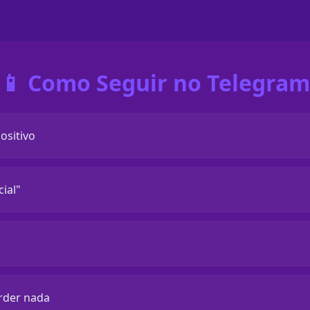
📱 Como Seguir no Telegram
ositivo
ial"
erder nada