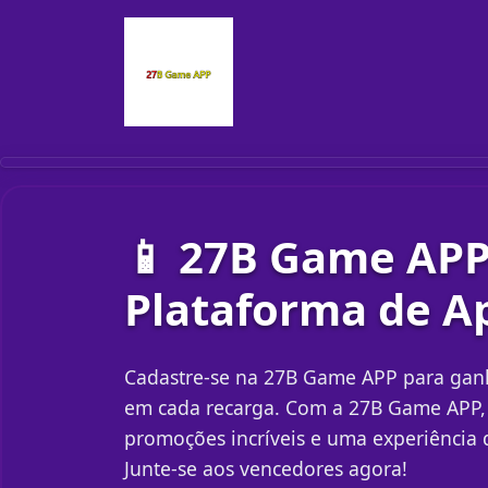
📱 27B Game APP
Plataforma de A
Cadastre-se na 27B Game APP para gan
em cada recarga. Com a 27B Game APP, 
promoções incríveis e uma experiência d
Junte-se aos vencedores agora!