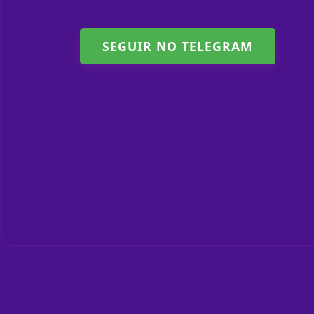
SEGUIR NO TELEGRAM