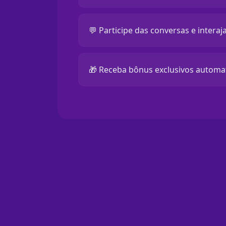
💬 Participe das conversas e interaj
🎁 Receba bônus exclusivos autom