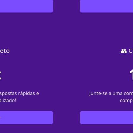
reto
👥 
t
espostas rápidas e
Junte-se a uma com
lizado!
compa
e