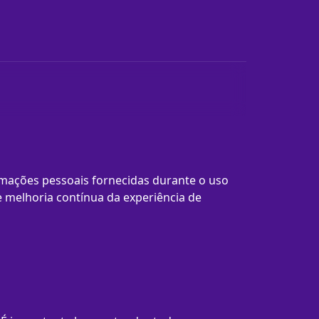
rmações pessoais fornecidas durante o uso
e melhoria contínua da experiência de