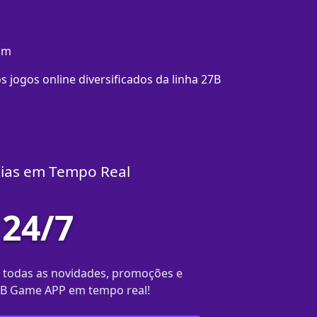
am
 jogos online diversificados da linha 27B
cias em Tempo Real
24/7
e todas as novidades, promoções e
7B Game APP em tempo real!