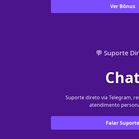
Ver Bônus
💬 Suporte Di
Cha
Suporte direto via Telegram, r
atendimento persona
Falar Suport