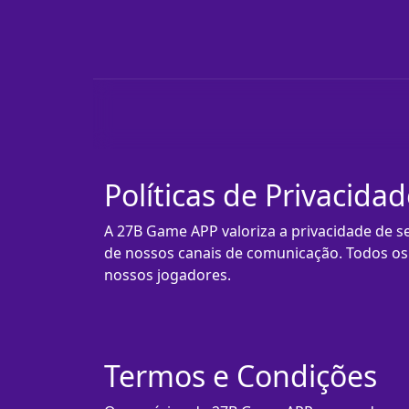
Políticas de Privacida
A 27B Game APP valoriza a privacidade de 
de nossos canais de comunicação. Todos os 
nossos jogadores.
Termos e Condições