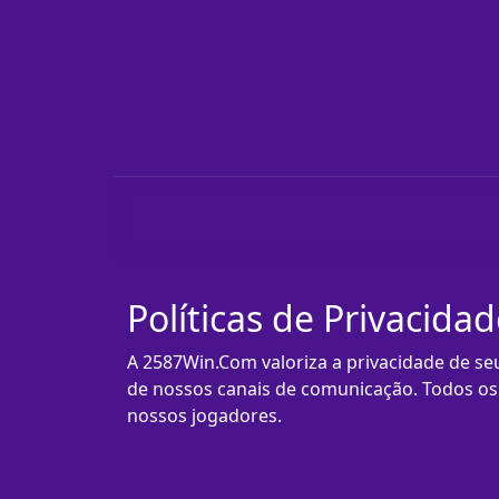
Políticas de Privacida
A 2587Win.Com valoriza a privacidade de s
de nossos canais de comunicação. Todos os 
nossos jogadores.