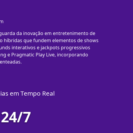
am
nguarda da inovação em entretenimento de
ão híbridas que fundem elementos de shows
unds interativos e jackpots progressivos
ing e Pragmatic Play Live, incorporando
tenteadas.
cias em Tempo Real
24/7