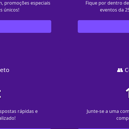
m, promoções especiais
Fique por dentro d
s únicos!
eventos da 2
reto
👥 
t
espostas rápidas e
Junte-se a uma com
lizado!
compa