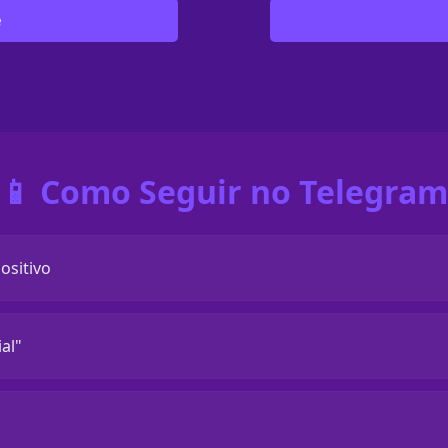
e
📱 Como Seguir no Telegram
ositivo
al"