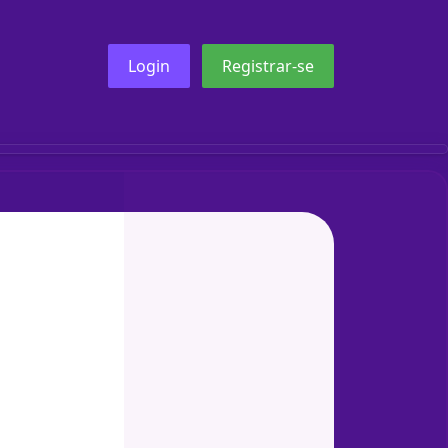
Login
Registrar-se