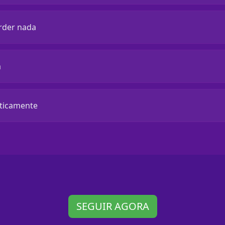
erder nada
a
aticamente
SEGUIR AGORA