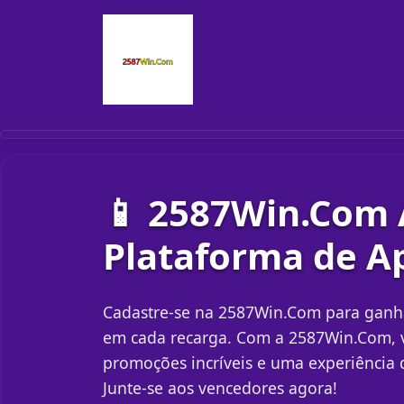
📱 2587Win.Com 
Plataforma de A
Cadastre-se na 2587Win.Com para ganh
em cada recarga. Com a 2587Win.Com, 
promoções incríveis e uma experiência d
Junte-se aos vencedores agora!