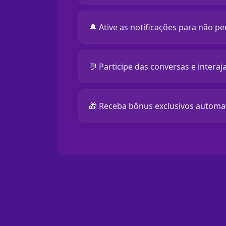
🔔 Ative as notificações para não p
💬 Participe das conversas e interaj
🎁 Receba bônus exclusivos autom