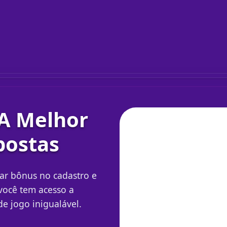
A Melhor
postas
ar bônus no cadastro e
você tem acesso a
e jogo inigualável.