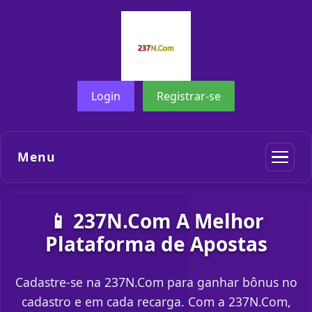
Login
Registrar-se
Menu
📱 237N.Com A Melhor
Plataforma de Apostas
Cadastre-se na 237N.Com para ganhar bônus no
cadastro e em cada recarga. Com a 237N.Com,