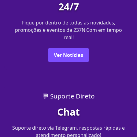
24/7
Fique por dentro de todas as novidades,
promoções e eventos da 237N.Com em tempo
real!
Ver Notícias
💬 Suporte Direto
Chat
Suporte direto via Telegram, respostas rápidas e
atendimento personalizado!