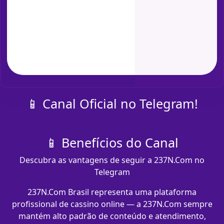
📱 Canal Oficial no Telegram!
📱 Benefícios do Canal
Descubra as vantagens de seguir a 237N.Com no
Telegram
237N.Com Brasil representa uma plataforma
profissional de cassino online — a 237N.Com sempre
mantém alto padrão de conteúdo e atendimento,