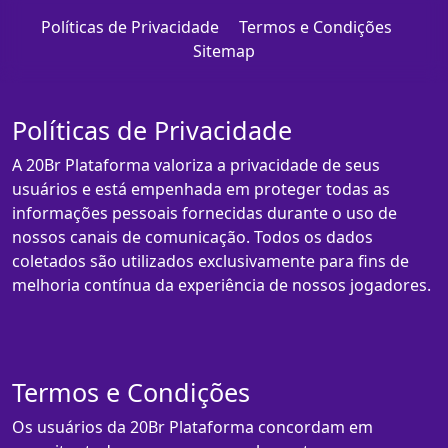
Políticas de Privacidade
Termos e Condições
Sitemap
Políticas de Privacidade
A 20Br Plataforma valoriza a privacidade de seus
usuários e está empenhada em proteger todas as
informações pessoais fornecidas durante o uso de
nossos canais de comunicação. Todos os dados
coletados são utilizados exclusivamente para fins de
melhoria contínua da experiência de nossos jogadores.
Termos e Condições
Os usuários da 20Br Plataforma concordam em