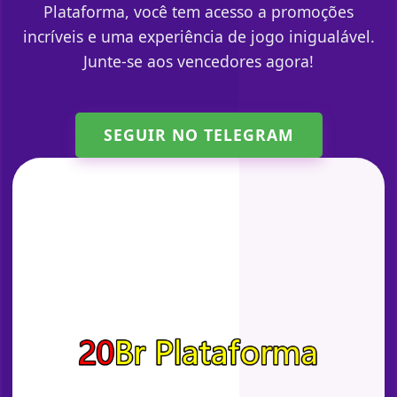
Plataforma, você tem acesso a promoções
incríveis e uma experiência de jogo inigualável.
Junte-se aos vencedores agora!
SEGUIR NO TELEGRAM