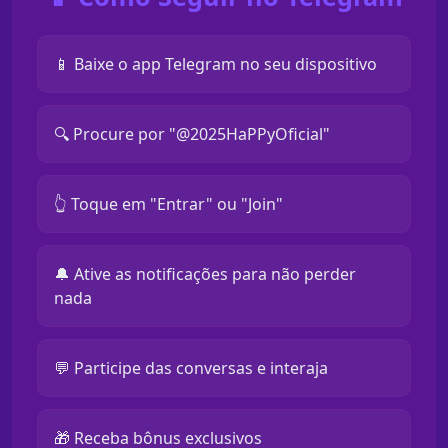
📱 Baixe o app Telegram no seu dispositivo
🔍 Procure por "@2025HaPPyOficial"
👆 Toque em "Entrar" ou "Join"
🔔 Ative as notificações para não perder
nada
💬 Participe das conversas e interaja
🎁 Receba bônus exclusivos