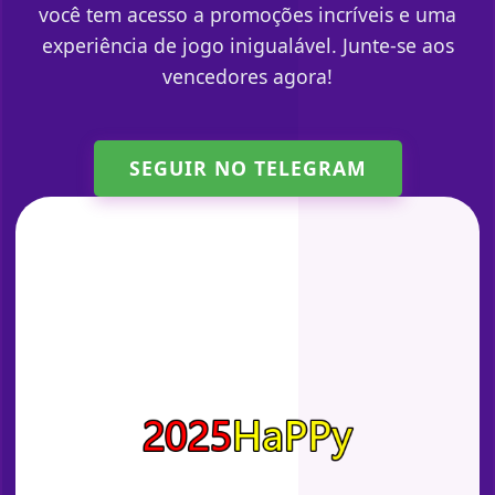
você tem acesso a promoções incríveis e uma
experiência de jogo inigualável. Junte-se aos
vencedores agora!
SEGUIR NO TELEGRAM