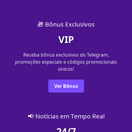
🎁 Bônus Exclusivos
VIP
Receba bônus exclusivos do Telegram,
promoções especiais e códigos promocionais
únicos!
Ver Bônus
📢 Notícias em Tempo Real
24/7