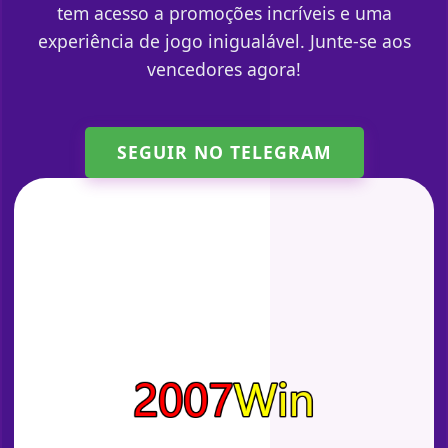
tem acesso a promoções incríveis e uma
experiência de jogo inigualável. Junte-se aos
vencedores agora!
SEGUIR NO TELEGRAM