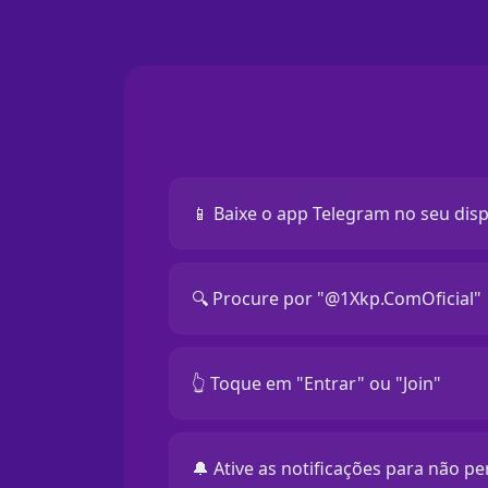
📱 Baixe o app Telegram no seu disp
🔍 Procure por "@1Xkp.ComOficial"
👆 Toque em "Entrar" ou "Join"
🔔 Ative as notificações para não p