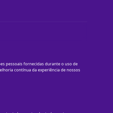
es pessoais fornecidas durante o uso de
elhoria contínua da experiência de nossos