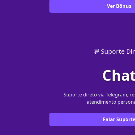
Ver Bônus
💬 Suporte Di
Cha
Suporte direto via Telegram, r
atendimento persona
Falar Suport