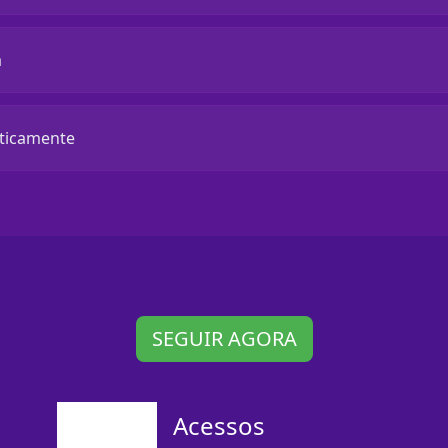
a
aticamente
SEGUIR AGORA
Acessos