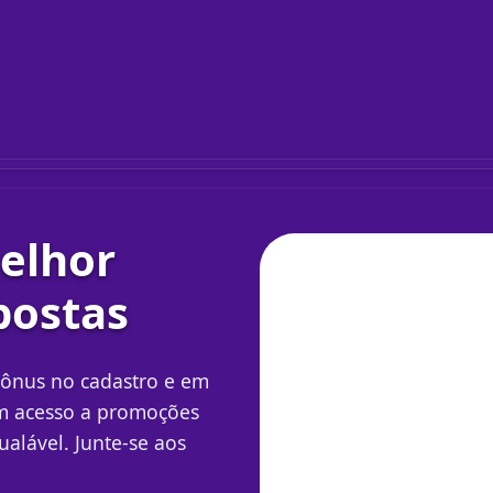
elhor
postas
bônus no cadastro e em
em acesso a promoções
ualável. Junte-se aos