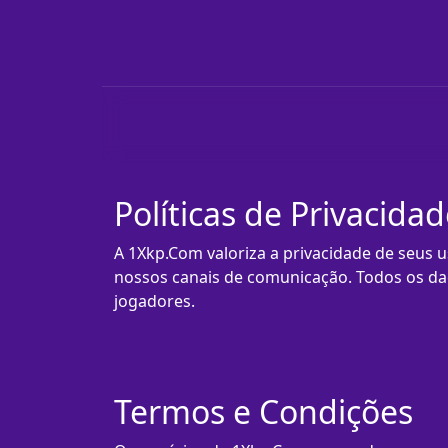
Políticas de Privacida
A 1Xkp.Com valoriza a privacidade de seus
nossos canais de comunicação. Todos os dad
jogadores.
Termos e Condições