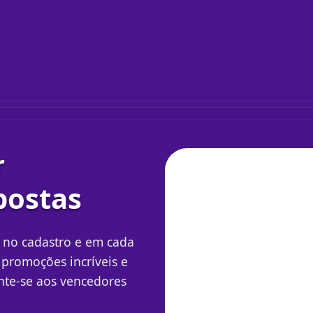
r
postas
 no cadastro e em cada
 promoções incríveis e
unte-se aos vencedores