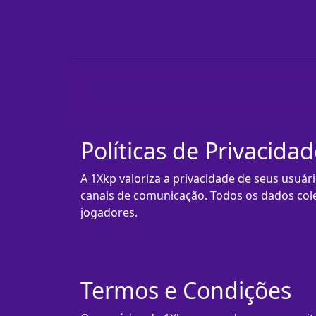
Políticas de Privacida
A 1Xkp valoriza a privacidade de seus usuá
canais de comunicação. Todos os dados cole
jogadores.
Termos e Condições