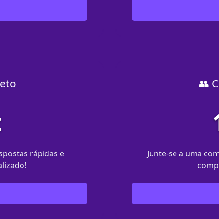
reto
👥 
t
espostas rápidas e
Junte-se a uma com
lizado!
compa
e