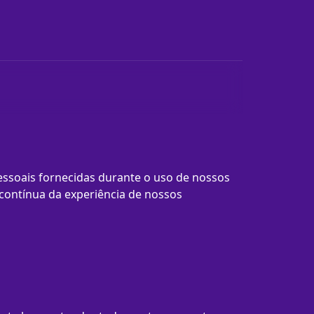
essoais fornecidas durante o uso de nossos
 contínua da experiência de nossos