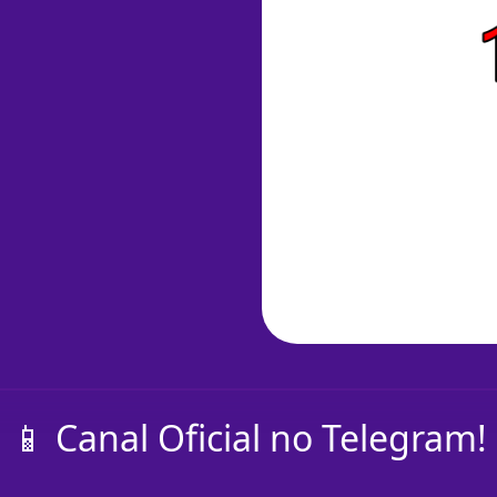
📱 Canal Oficial no Telegram!