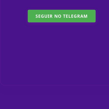
SEGUIR NO TELEGRAM