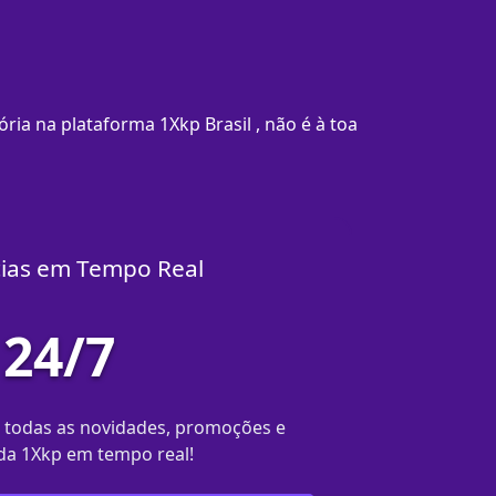
ia na plataforma 1Xkp Brasil , não é à toa
cias em Tempo Real
24/7
e todas as novidades, promoções e
da 1Xkp em tempo real!