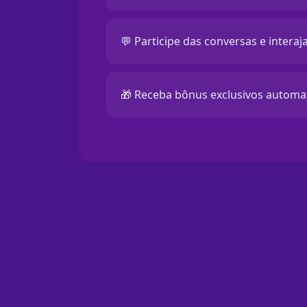
💬 Participe das conversas e interaj
🎁 Receba bônus exclusivos autom