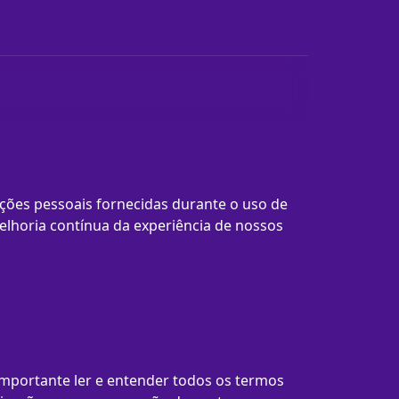
ções pessoais fornecidas durante o uso de
elhoria contínua da experiência de nossos
mportante ler e entender todos os termos