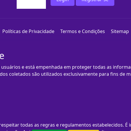
Políticas de Privacidade
Termos e Condições
Sitemap
de
s usuários e está empenhada em proteger todas as informa
os coletados são utilizados exclusivamente para fins de m
speitar todas as regras e regulamentos estabelecidos. É i