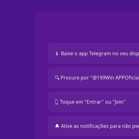
📱 Baixe o app Telegram no seu disp
🔍 Procure por "@199Win APPOficia
👆 Toque em "Entrar" ou "Join"
🔔 Ative as notificações para não p