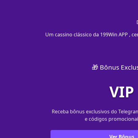
Um cassino clássico da 199Win APP , cer
🎁 Bônus Exclu
VIP
Receba bônus exclusivos do Telegra
e códigos promocionai
Ver Bônus