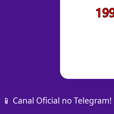
📱 Canal Oficial no Telegram!