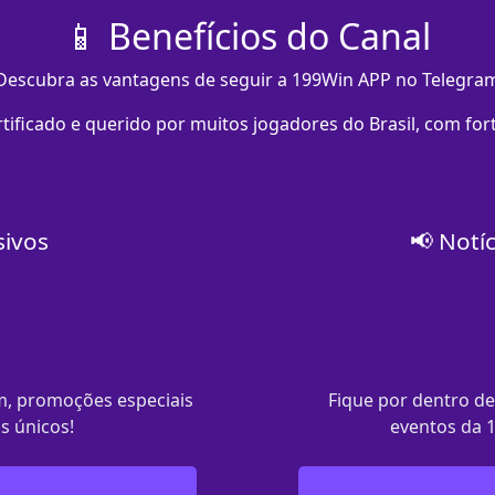
📱 Benefícios do Canal
Descubra as vantagens de seguir a 199Win APP no Telegra
tificado e querido por muitos jogadores do Brasil, com fo
sivos
📢 Notí
m, promoções especiais
Fique por dentro d
s únicos!
eventos da 