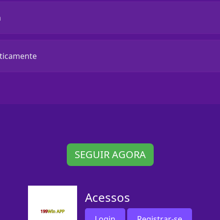
a
aticamente
SEGUIR AGORA
Acessos
Login
Registrar-se