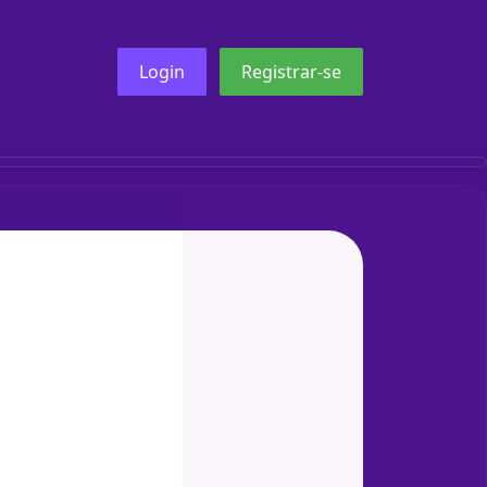
Login
Registrar-se