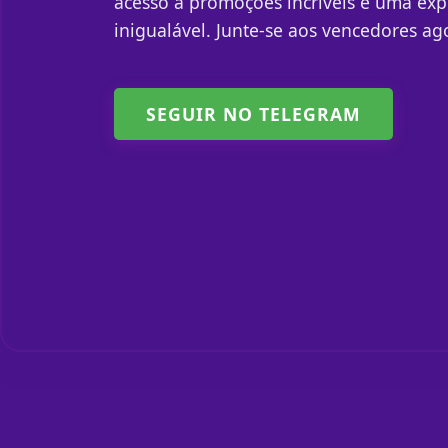
acesso a promoções incríveis e uma exp
inigualável. Junte-se aos vencedores ag
SEGUIR NO TELEGRAM