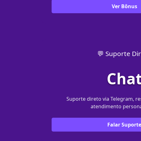
Ver Bônus
💬 Suporte Di
Cha
Suporte direto via Telegram, r
atendimento persona
Falar Suport