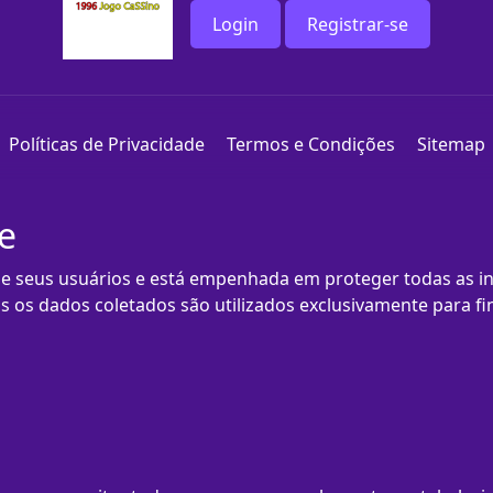
Login
Registrar-se
Políticas de Privacidade
Termos e Condições
Sitemap
de
 de seus usuários e está empenhada em proteger todas as 
 os dados coletados são utilizados exclusivamente para fi