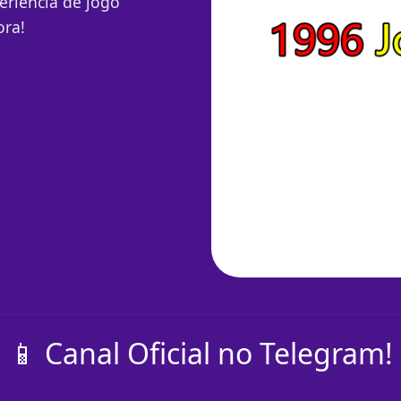
eriência de jogo
ora!
📱 Canal Oficial no Telegram!