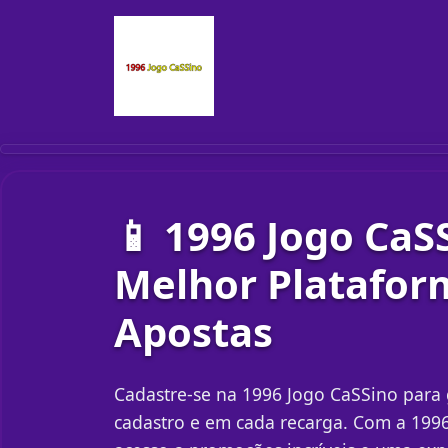
📱 1996 Jogo CaS
Melhor Platafor
Apostas
Cadastre-se na 1996 Jogo CaSSino para
cadastro e em cada recarga. Com a 199