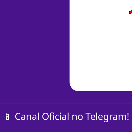
📱 Canal Oficial no Telegram!