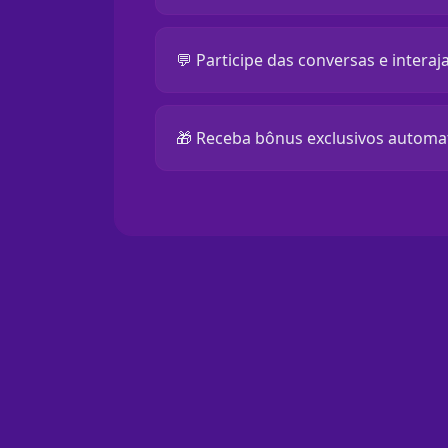
💬 Participe das conversas e interaj
🎁 Receba bônus exclusivos autom