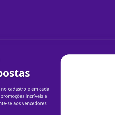
postas
 no cadastro e em cada
 promoções incríveis e
unte-se aos vencedores