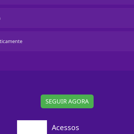
a
aticamente
SEGUIR AGORA
Acessos