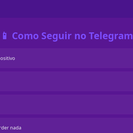
📱 Como Seguir no Telegram
ositivo
erder nada