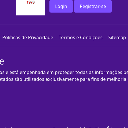
Login
Registrar-se
Políticas de Privacidade
Termos e Condições
Sitemap
de
rios e está empenhada em proteger todas as informações p
tados são utilizados exclusivamente para fins de melhoria