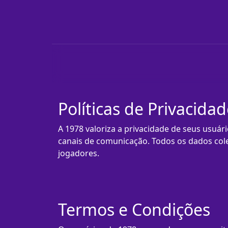
Políticas de Privacida
A 1978 valoriza a privacidade de seus usuá
canais de comunicação. Todos os dados cole
jogadores.
Termos e Condições