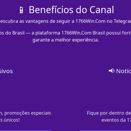
📱 Benefícios do Canal
escubra as vantagens de seguir a 1766Win.Com no Telegr
 do Brasil — a plataforma 1766Win.Com Brasil possui fort
garante a melhor experiência.
sivos
📢 Notí
m, promoções especiais
Fique por dentro d
s únicos!
eventos da 1