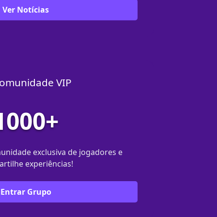
Ver Notícias
Comunidade VIP
1000+
unidade exclusiva de jogadores e
rtilhe experiências!
Entrar Grupo