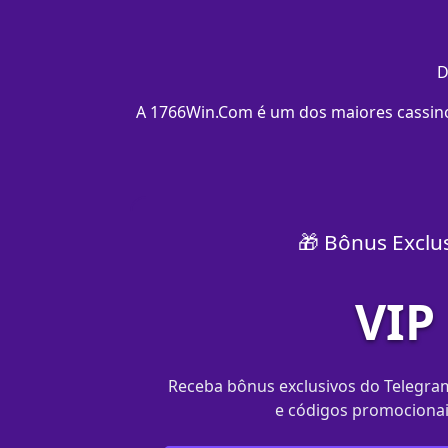
D
A 1766Win.Com é um dos maiores cassinos
🎁 Bônus Exclu
VIP
Receba bônus exclusivos do Telegra
e códigos promocionai