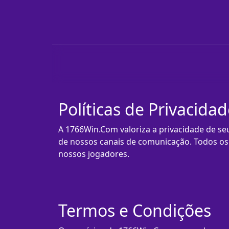
Políticas de Privacida
A 1766Win.Com valoriza a privacidade de s
de nossos canais de comunicação. Todos os 
nossos jogadores.
Termos e Condições