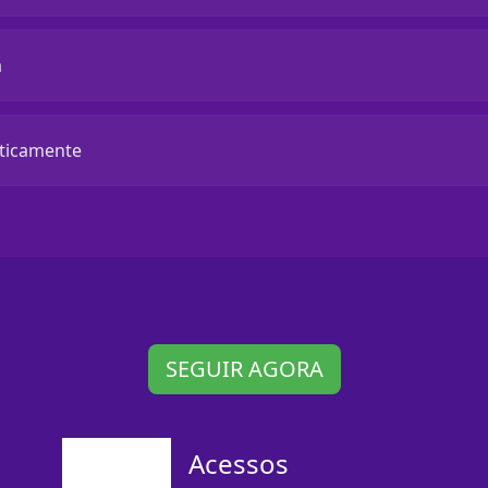
a
aticamente
SEGUIR AGORA
Acessos