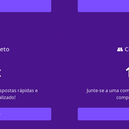
reto
👥 
t
espostas rápidas e
Junte-se a uma com
lizado!
compa
e