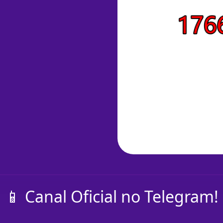
📱 Canal Oficial no Telegram!