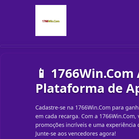
📱 1766Win.Com 
Plataforma de A
Cadastre-se na 1766Win.Com para ganh
em cada recarga. Com a 1766Win.Com, 
promoções incríveis e uma experiência d
Junte-se aos vencedores agora!