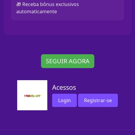
🎁 Receba bônus exclusivos
automaticamente
SEGUIR AGORA
Acessos
Login
Registrar-se