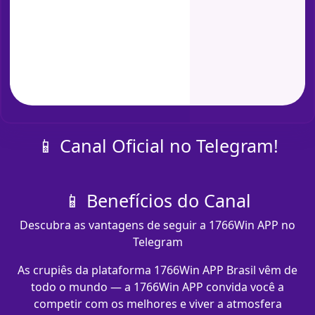
📱 Canal Oficial no Telegram!
📱 Benefícios do Canal
Descubra as vantagens de seguir a 1766Win APP no
Telegram
As crupiês da plataforma 1766Win APP Brasil vêm de
todo o mundo — a 1766Win APP convida você a
competir com os melhores e viver a atmosfera