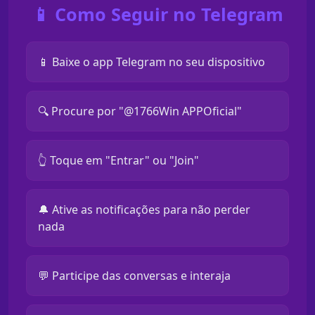
📱 Como Seguir no Telegram
📱 Baixe o app Telegram no seu dispositivo
🔍 Procure por "@1766Win APPOficial"
👆 Toque em "Entrar" ou "Join"
🔔 Ative as notificações para não perder
nada
💬 Participe das conversas e interaja