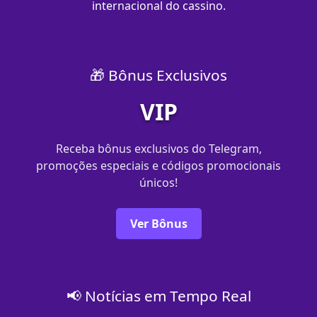
internacional do cassino.
🎁 Bônus Exclusivos
VIP
Receba bônus exclusivos do Telegram,
promoções especiais e códigos promocionais
únicos!
Ver Bônus
📢 Notícias em Tempo Real