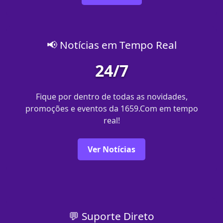
📢 Notícias em Tempo Real
24/7
Fique por dentro de todas as novidades,
promoções e eventos da 1659.Com em tempo
real!
Ver Notícias
💬 Suporte Direto