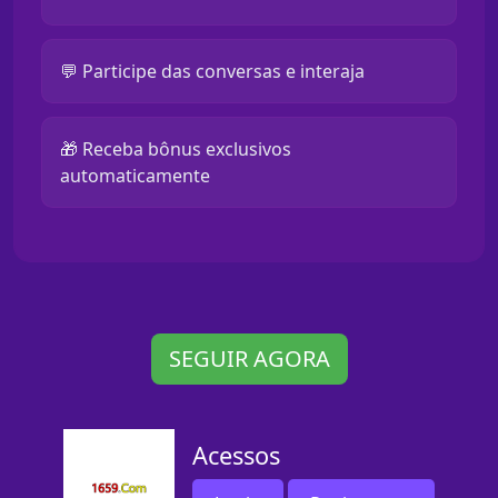
💬 Participe das conversas e interaja
🎁 Receba bônus exclusivos
automaticamente
SEGUIR AGORA
Acessos