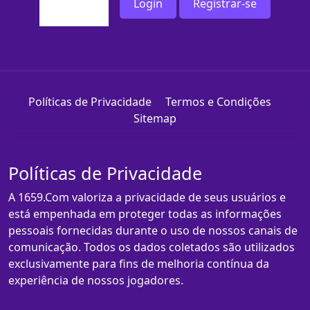
Login
Registrar-se
Políticas de Privacidade
Termos e Condições
Sitemap
Políticas de Privacidade
A 1659.Com valoriza a privacidade de seus usuários e
está empenhada em proteger todas as informações
pessoais fornecidas durante o uso de nossos canais de
comunicação. Todos os dados coletados são utilizados
exclusivamente para fins de melhoria contínua da
experiência de nossos jogadores.