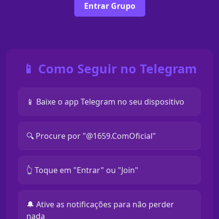
Entrar Grupo
📱 Como Seguir no Telegram
📱 Baixe o app Telegram no seu dispositivo
🔍 Procure por "@1659.ComOficial"
👆 Toque em "Entrar" ou "Join"
🔔 Ative as notificações para não perder
nada