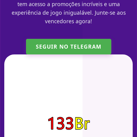
tem acesso a promoções incríveis e uma
experiência de jogo inigualável. Junte-se aos
vencedores agora!
SEGUIR NO TELEGRAM