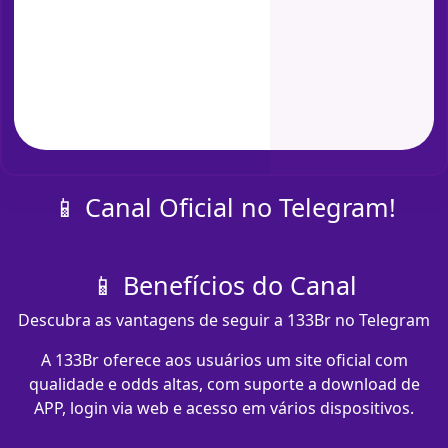
📱 Canal Oficial no Telegram!
📱 Benefícios do Canal
Descubra as vantagens de seguir a 133Br no Telegram
A 133Br oferece aos usuários um site oficial com
qualidade e odds altas, com suporte a download de
APP, login via web e acesso em vários dispositivos.