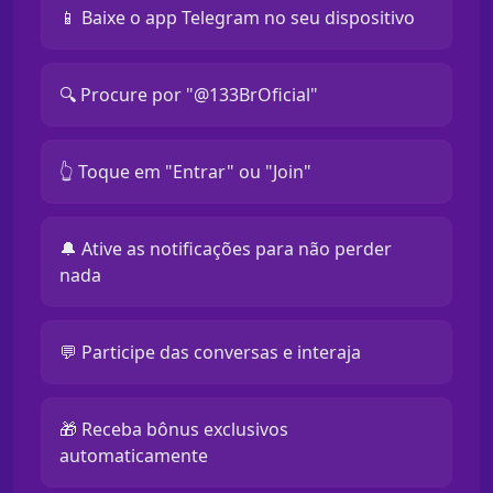
📱 Baixe o app Telegram no seu dispositivo
🔍 Procure por "@133BrOficial"
👆 Toque em "Entrar" ou "Join"
🔔 Ative as notificações para não perder
nada
💬 Participe das conversas e interaja
🎁 Receba bônus exclusivos
automaticamente