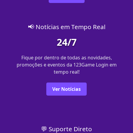
📢 Notícias em Tempo Real
24/7
Fique por dentro de todas as novidades,
promoções e eventos da 123Game Login em
tempo real!
Ver Notícias
💬 Suporte Direto