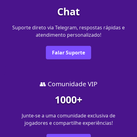
Chat
Suporte direto via Telegram, respostas rápidas e
atendimento personalizado!
Falar Suporte
👥 Comunidade VIP
1000+
Junte-se a uma comunidade exclusiva de
jogadores e compartilhe experiências!