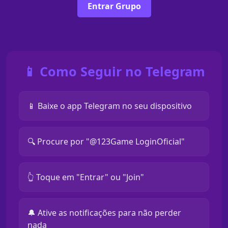
Entrar Grupo
📱 Como Seguir no Telegram
📱 Baixe o app Telegram no seu dispositivo
🔍 Procure por "@123Game LoginOficial"
👆 Toque em "Entrar" ou "Join"
🔔 Ative as notificações para não perder
nada