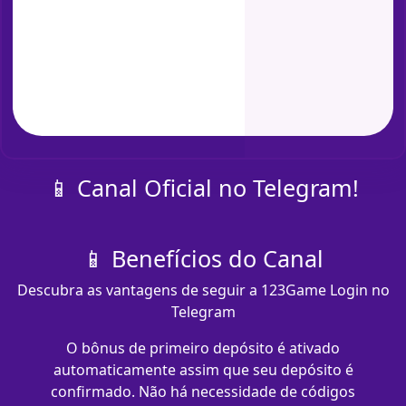
📱 Canal Oficial no Telegram!
📱 Benefícios do Canal
Descubra as vantagens de seguir a 123Game Login no
Telegram
O bônus de primeiro depósito é ativado
automaticamente assim que seu depósito é
confirmado. Não há necessidade de códigos