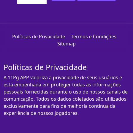
Políticas de Privacidade
Termos e Condições
Sitemap
Políticas de Privacidade
A 11Pg APP valoriza a privacidade de seus usuários e
está empenhada em proteger todas as informações
pessoais fornecidas durante o uso de nossos canais de
comunicação. Todos os dados coletados são utilizados
exclusivamente para fins de melhoria contínua da
experiência de nossos jogadores.