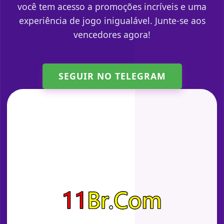
você tem acesso a promoções incríveis e uma
experiência de jogo inigualável. Junte-se aos
vencedores agora!
SEGUIR NO TELEGRAM