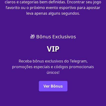
claros e categorias bem definidas. Encontrar seu jogo
favorito ou o próximo evento esportivo para apostar
leva apenas alguns segundos.
🎁 Bônus Exclusivos
VIP
Receba bônus exclusivos do Telegram,
promoções especiais e códigos promocionais
únicos!
Ver Bônus