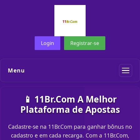
Login
Registrar-se
Menu
📱 11Br.Com A Melhor
Plataforma de Apostas
Cadastre-se na 11Br.Com para ganhar bônus no
cadastro e em cada recarga. Com a 11Br.Com,