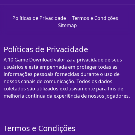
Políticas de Privacidade
Termos e Condições
Sitemap
Políticas de Privacidade
A 10 Game Download valoriza a privacidade de seus
usuários e está empenhada em proteger todas as
informações pessoais fornecidas durante o uso de
nossos canais de comunicação. Todos os dados
coletados são utilizados exclusivamente para fins de
melhoria contínua da experiência de nossos jogadores.
Termos e Condições