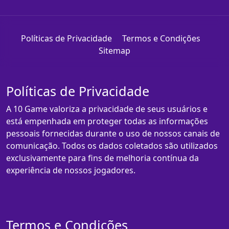
Políticas de Privacidade
Termos e Condições
Sitemap
Políticas de Privacidade
A 10 Game valoriza a privacidade de seus usuários e
está empenhada em proteger todas as informações
pessoais fornecidas durante o uso de nossos canais de
comunicação. Todos os dados coletados são utilizados
exclusivamente para fins de melhoria contínua da
experiência de nossos jogadores.
Termos e Condições