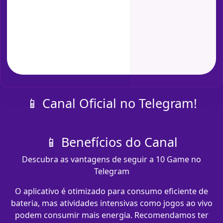
📱 Canal Oficial no Telegram!
📱 Benefícios do Canal
Descubra as vantagens de seguir a 10 Game no
Telegram
O aplicativo é otimizado para consumo eficiente de
bateria, mas atividades intensivas como jogos ao vivo
podem consumir mais energia. Recomendamos ter