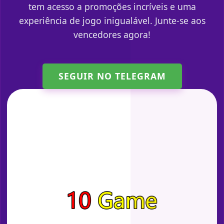
tem acesso a promoções incríveis e uma
experiência de jogo inigualável. Junte-se aos
vencedores agora!
SEGUIR NO TELEGRAM