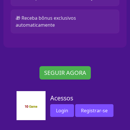
🎁 Receba bônus exclusivos
automaticamente
SEGUIR AGORA
Acessos
Login
Registrar-se