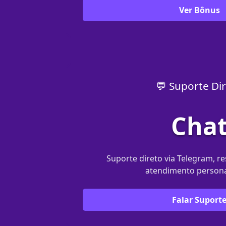
Ver Bônus
💬 Suporte Di
Cha
Suporte direto via Telegram, r
atendimento persona
Falar Suport