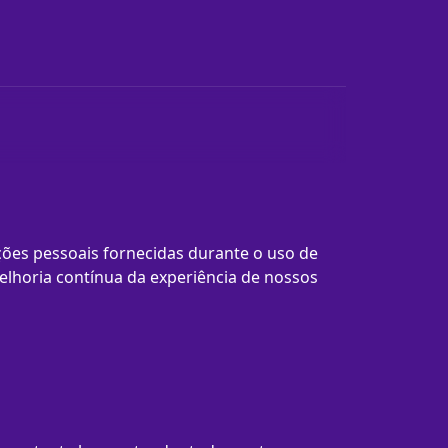
ções pessoais fornecidas durante o uso de
elhoria contínua da experiência de nossos