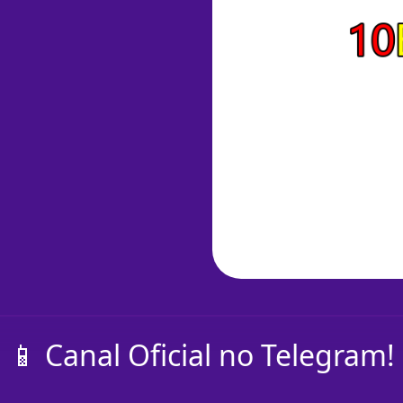
📱 Canal Oficial no Telegram!