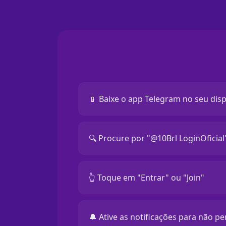
📱 Baixe o app Telegram no seu disp
🔍 Procure por "@10Brl LoginOficial
👆 Toque em "Entrar" ou "Join"
🔔 Ative as notificações para não p