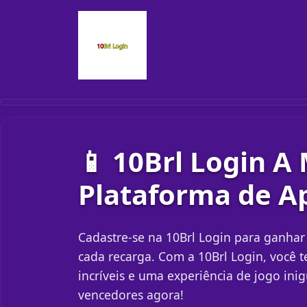
📱 10Brl Login A
Plataforma de A
Cadastre-se na 10Brl Login para ganha
cada recarga. Com a 10Brl Login, você
incríveis e uma experiência de jogo inig
vencedores agora!