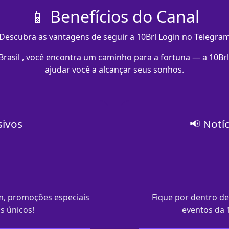
📱 Benefícios do Canal
Descubra as vantagens de seguir a 10Brl Login no Telegra
Brasil , você encontra um caminho para a fortuna — a 10Br
ajudar você a alcançar seus sonhos.
sivos
📢 Notí
m, promoções especiais
Fique por dentro d
s únicos!
eventos da 