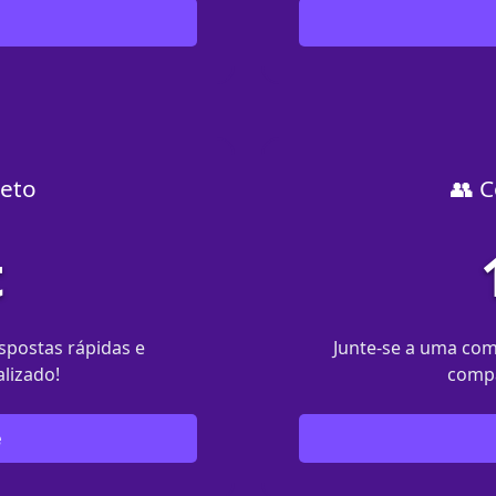
reto
👥 
t
espostas rápidas e
Junte-se a uma com
lizado!
compa
e