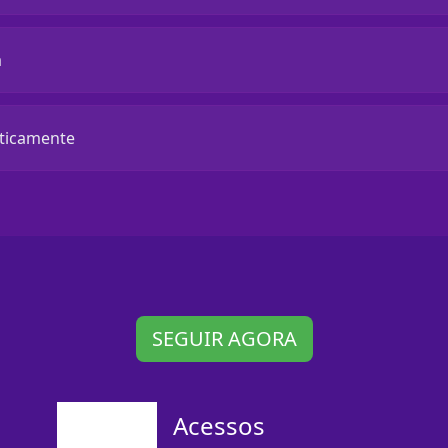
a
aticamente
SEGUIR AGORA
Acessos