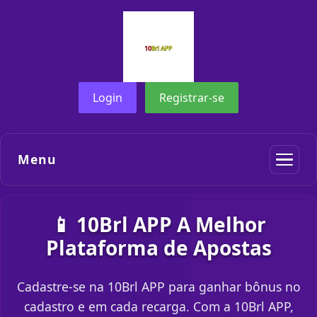
Login
Registrar-se
Menu
📱 10Brl APP A Melhor
Plataforma de Apostas
Cadastre-se na 10Brl APP para ganhar bônus no
cadastro e em cada recarga. Com a 10Brl APP,