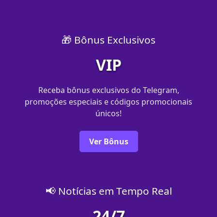
🎁 Bônus Exclusivos
VIP
Receba bônus exclusivos do Telegram,
promoções especiais e códigos promocionais
únicos!
Ver Bônus
📢 Notícias em Tempo Real
24/7