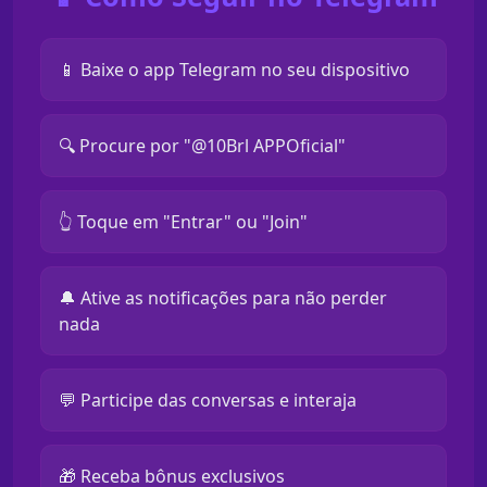
📱 Baixe o app Telegram no seu dispositivo
🔍 Procure por "@10Brl APPOficial"
👆 Toque em "Entrar" ou "Join"
🔔 Ative as notificações para não perder
nada
💬 Participe das conversas e interaja
🎁 Receba bônus exclusivos