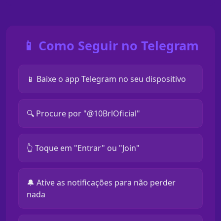
📱 Como Seguir no Telegram
📱 Baixe o app Telegram no seu dispositivo
🔍 Procure por "@10BrlOficial"
👆 Toque em "Entrar" ou "Join"
🔔 Ative as notificações para não perder
nada