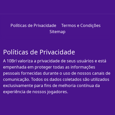
Políticas de Privacidade
Termos e Condições
Sitemap
Políticas de Privacidade
A 10Brl valoriza a privacidade de seus usuários e está
empenhada em proteger todas as informações
pessoais fornecidas durante o uso de nossos canais de
comunicação. Todos os dados coletados são utilizados
exclusivamente para fins de melhoria contínua da
experiência de nossos jogadores.