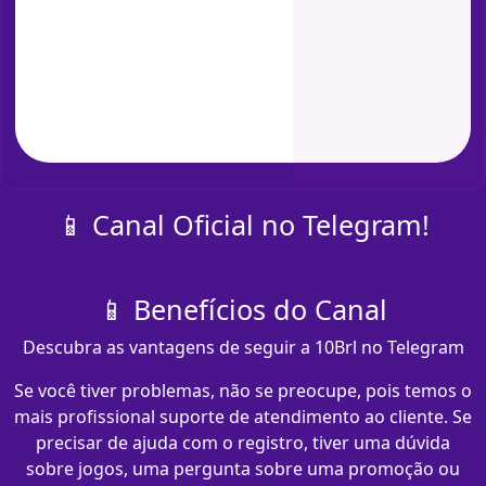
📱 Canal Oficial no Telegram!
📱 Benefícios do Canal
Descubra as vantagens de seguir a 10Brl no Telegram
Se você tiver problemas, não se preocupe, pois temos o
mais profissional suporte de atendimento ao cliente. Se
precisar de ajuda com o registro, tiver uma dúvida
sobre jogos, uma pergunta sobre uma promoção ou