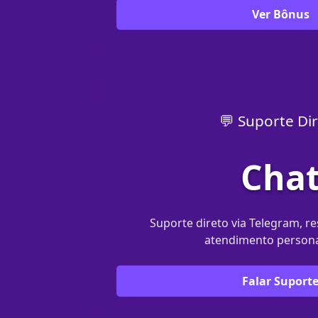
Ver Bônus
💬 Suporte Di
Cha
Suporte direto via Telegram, r
atendimento persona
Falar Suport