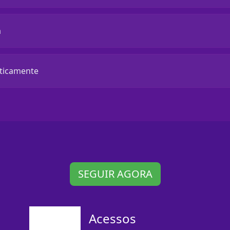
a
aticamente
SEGUIR AGORA
Acessos