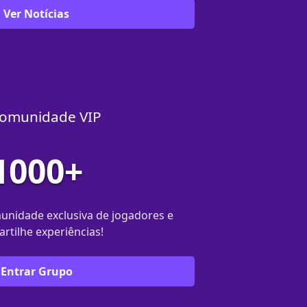
Ver Notícias
Comunidade VIP
1000+
unidade exclusiva de jogadores e
rtilhe experiências!
Entrar Grupo