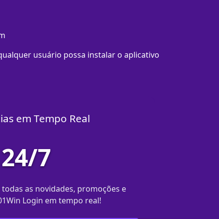
am
ualquer usuário possa instalar o aplicativo
cias em Tempo Real
24/7
e todas as novidades, promoções e
01Win Login em tempo real!