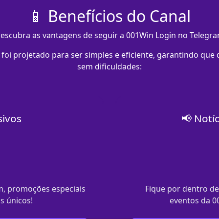
📱 Benefícios do Canal
escubra as vantagens de seguir a 001Win Login no Telegr
oi projetado para ser simples e eficiente, garantindo que q
sem dificuldades:
sivos
📢 Notí
m, promoções especiais
Fique por dentro d
s únicos!
eventos da 0