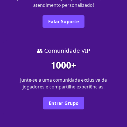
atendimento personalizado!
Falar Suporte
👥 Comunidade VIP
1000+
Junte-se a uma comunidade exclusiva de
jogadores e compartilhe experiências!
Entrar Grupo