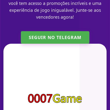
você tem acesso a promoções incríveis e uma
experiência de jogo inigualável. Junte-se aos
vencedores agora!
SEGUIR NO TELEGRAM